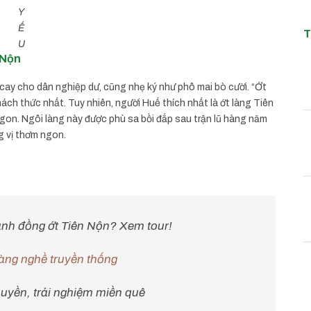
Y
Ế
T
U
 Nộn
t cay cho dân nghiệp dư, cũng nhẹ ký như phô mai bò cười. “Ớt
thách thức nhất. Tuy nhiên, người Huế thích nhất là ớt làng Tiên
gon. Ngôi làng này được phù sa bồi đắp sau trận lũ hàng năm
 vị thơm ngon.
h đồng ớt Tiên Nộn? Xem tour!
àng nghề truyền thống
thuyền, trải nghiệm miền quê