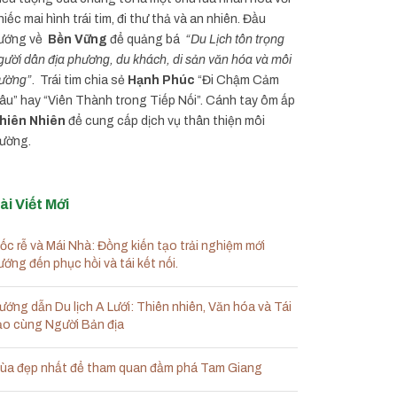
hiếc mai hình trái tim, đi thư thả và an nhiên. Đầu
ướng về
Bền Vững
để quảng bá
“Du Lịch tôn trọng
gười dân địa phương, du khách, di sản văn hóa và môi
rường”
. Trái tim chia sẻ
Hạnh Phúc
“Đi Chậm Cảm
âu” hay “Viên Thành trong Tiếp Nối”. Cánh tay ôm ấp
hiên Nhiên
để cung cấp dịch vụ thân thiện môi
rường.
ài Viết Mới
ốc rễ và Mái Nhà: Đồng kiến tạo trải nghiệm mới
ướng đến phục hồi và tái kết nối.
ướng dẫn Du lịch A Lưới: Thiên nhiên, Văn hóa và Tái
ạo cùng Người Bản địa
ùa đẹp nhất để tham quan đầm phá Tam Giang