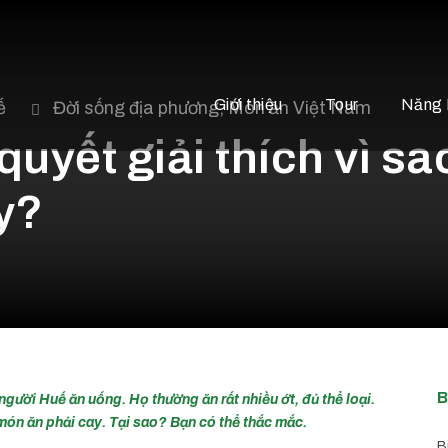
Giới thiệu
Tour
Năng 
ế
Đời sống địa phương
,
Món ăn Việt Nam
 quyết giải thích vì s
y?
B
gười Huế ăn uống. Họ thường ăn rất nhiều ớt, đủ thể loại.
món ăn phải cay. Tại sao? Bạn có thể thắc mắc.
B