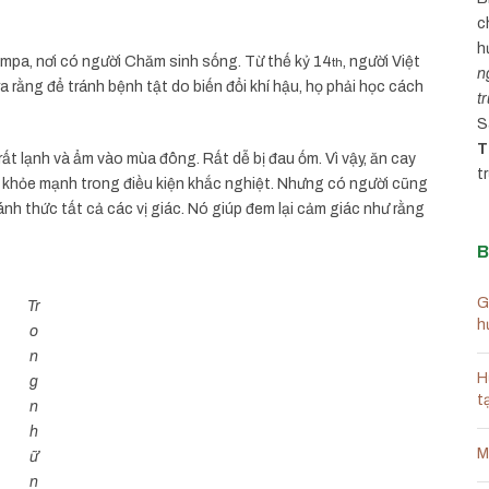
c
h
mpa, nơi có người Chăm sinh sống. Từ thế kỷ 14
, người Việt
th
n
 rằng để tránh bệnh tật do biến đổi khí hậu, họ phải học cách
t
S
T
rất lạnh và ẩm vào mùa đông. Rất dễ bị đau ốm. Vì vậy, ăn cay
t
khỏe mạnh trong điều kiện khắc nghiệt. Nhưng có người cũng
nh thức tất cả các vị giác. Nó giúp đem lại cảm giác như rằng
B
G
Tr
h
o
n
H
g
t
n
h
M
ữ
n