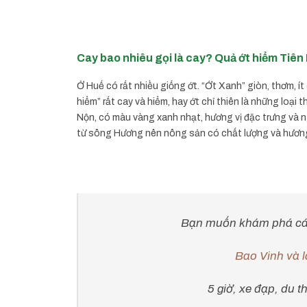
Cay bao nhiêu gọi là cay? Quả ớt hiểm
Tiên
Ở Huế có rất nhiều giống ớt. “Ớt Xanh” giòn, thơm, í
hiểm” rất cay và hiểm, hay ớt chỉ thiên là những loại 
Nộn, có màu vàng xanh nhạt, hương vị đặc trưng và n
từ sông Hương nên nông sản có chất lượng và hương
Bạn muốn khám phá cán
Bao Vinh và l
5 giờ, xe đạp, du 