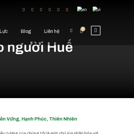
0
Lực
Blog
Liên hệ
ao người Huế
ền Vững, Hạnh Phúc, Thiên Nhiên
iểu tượng của chúng tôi là một chú rùa nhân hóa với