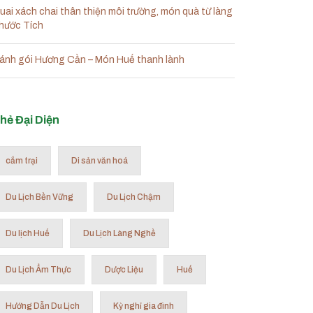
uai xách chai thân thiện môi trường, món quà từ làng
hước Tích
ánh gói Hương Cần – Món Huế thanh lành
hẻ Đại Diện
cắm trại
Di sản văn hoá
Du Lịch Bền Vững
Du Lịch Chậm
Du lịch Huế
Du Lịch Làng Nghề
Du Lịch Ẩm Thực
Dược Liệu
Huế
Hướng Dẫn Du Lịch
Kỳ nghỉ gia đình