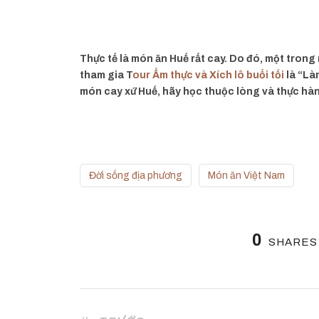
Thực tế là món ăn Huế rất cay. Do đó, một tron
tham gia T
our Ẩm thực và Xích lô buổi tối
là “Là
món cay xứ Huế, hãy học thuộc lòng và thực hàn
Đời sống địa phương
Món ăn Việt Nam
0
SHARES