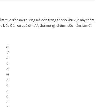
ằm mục đích nấu nướng mà còn trang trí cho khu vực này thêm
ều kiểu Cắn cả quả ớt tươi, thái mỏng, chấm nước mắm, làm ớt
B
ữ
a
c
ơ
m
h
à
n
g
n