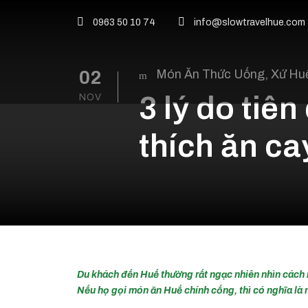
0963 50 10 74
info@slowtravelhue.com
02
Món Ăn Thức Uống
,
Xứ Hu
3 lý do tiên
NOV
thích ăn ca
Du khách đến Huế thường rất ngạc nhiên nhìn cách n
Nếu họ gọi món ăn Huế chính cống, thì có nghĩa là 