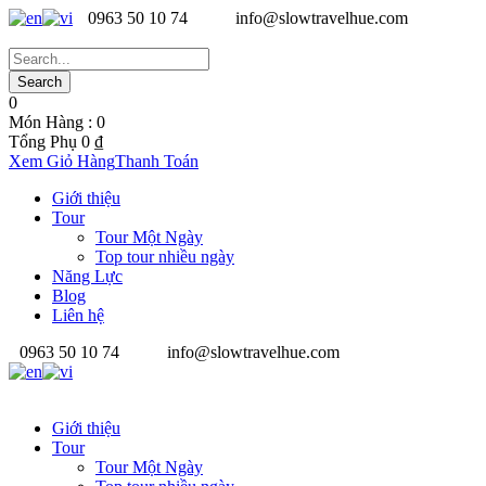
0963 50 10 74
info@slowtravelhue.com
0
Món Hàng :
0
Tổng Phụ
0
₫
Xem Giỏ Hàng
Thanh Toán
Giới thiệu
Tour
Tour Một Ngày
Top tour nhiều ngày
Năng Lực
Blog
Liên hệ
0963 50 10 74
info@slowtravelhue.com
Giới thiệu
Tour
Tour Một Ngày