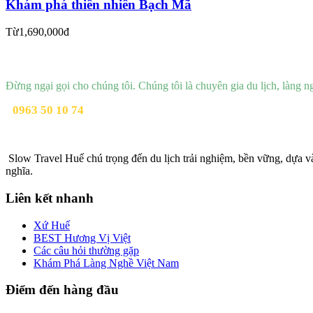
Khám phá thiên nhiên Bạch Mã
Từ
1,690,000đ
Cần tư vấn?
Đừng ngại gọi cho chúng tôi. Chúng tôi là chuyên gia du lịch, làng n
0963 50 10 74
Hello@slowtravelhue.com
Slow Travel Huế chú trọng đến du lịch trải nghiệm, bền vững, dựa và
nghĩa.
Liên kết nhanh
Xứ Huế
BEST Hương Vị Việt
Các câu hỏi thường gặp
Khám Phá Làng Nghề Việt Nam
Điểm đến hàng đầu