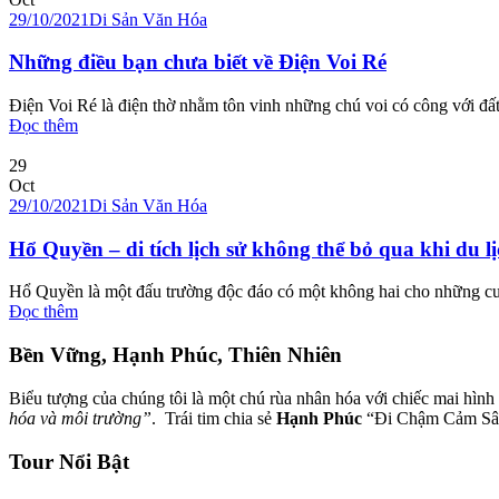
29/10/2021
Di Sản Văn Hóa
Những điều bạn chưa biết về Điện Voi Ré
Điện Voi Ré là điện thờ nhằm tôn vinh những chú voi có công với đấ
Đọc thêm
29
Oct
29/10/2021
Di Sản Văn Hóa
Hổ Quyền – di tích lịch sử không thể bỏ qua khi du l
Hổ Quyền là một đấu trường độc đáo có một không hai cho những cuộ
Đọc thêm
Bền Vững, Hạnh Phúc, Thiên Nhiên
Biểu tượng của chúng tôi là một chú rùa nhân hóa với chiếc mai hình 
hóa và môi trường”
. Trái tim chia sẻ
Hạnh Phúc
“Đi Chậm Cảm Sâu”
Tour Nổi Bật