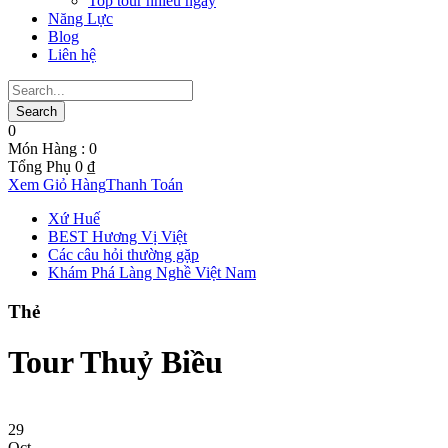
Top tour nhiều ngày
Năng Lực
Blog
Liên hệ
0
Món Hàng :
0
Tổng Phụ
0
₫
Xem Giỏ Hàng
Thanh Toán
Xứ Huế
BEST Hương Vị Việt
Các câu hỏi thường gặp
Khám Phá Làng Nghề Việt Nam
Thẻ
Tour Thuỷ Biều
29
Oct