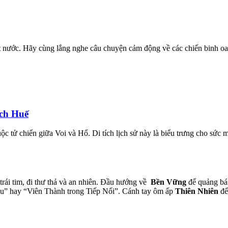
t nước. Hãy cùng lắng nghe câu chuyện cảm động về các chiến binh oa
ịch Huế
c tử chiến giữa Voi và Hổ. Di tích lịch sử này là biểu trưng cho sức
trái tim, đi thư thả và an nhiên. Đầu hướng về
Bền Vững
để quảng b
 hay “Viên Thành trong Tiếp Nối”. Cánh tay ôm ấp
Thiên Nhiên
để