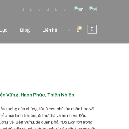
0
Lực
Blog
Liên hệ
ền Vững, Hạnh Phúc, Thiên Nhiên
iểu tượng của chúng tôi là một chú rùa nhân hóa với
hiếc mai hình trái tim, đi thư thả và an nhiên. Đầu
ướng về
Bền Vững
để quảng bá
“Du Lịch tôn trọng
gười dân địa phương, du khách, di sản văn hóa và môi