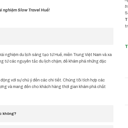
t
i nghiệm Slow Travel Huế!
S
T
t
T
ải nghiệm du lịch sáng tạo từ Huế, miền Trung Việt Nam và xa
ng từ các nguyên tắc du lịch chậm, để khám phá những đặc
ộng với sự chú ý đến các chi tiết. Chúng tôi tích hợp các
hương và mang đến cho khách hàng thời gian khám phá chất
ác không?