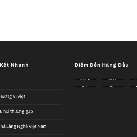
 Kết Nhanh
Điểm Đến Hàng Đầu
Bắc Bộ
Đông
ế
Tây
Miền
Bắc
Tây
Tây
Nguyên
ương Vị Việt
u hỏi thường gặp
há Làng Nghề Việt Nam