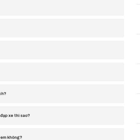
ịch?
 đạp xe thì sao?
rẻ em không?