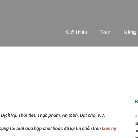
Giới thiệu
Tour
Năng 
ờng gặp
B
.
Dịch vụ, Thời tiết, Thực phẩm, An toàn, Đặt chỗ, v.v.
B
c
úng tôi biết qua hộp chat hoặc để lại tin nhắn trên
Liên hệ
h
n