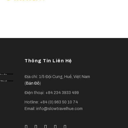
Hello@slowtravelhue.com
Thông Tin Liên Hệ
Duyên
Địa chỉ: 1/5 Đội Cung, Huế, Việt Nam
Hải
TP Hồ
(
Bản Đồ
)
Chí
Minh
Điện thoại: +84 234 3933 499
Hotline: +84 (0) 963 50 10 74
Email: info@slowtravelhue.com