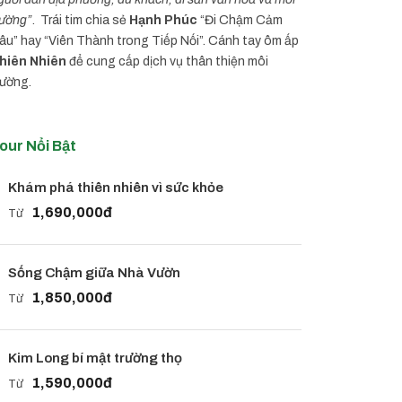
rường”
. Trái tim chia sẻ
Hạnh Phúc
“Đi Chậm Cảm
âu” hay “Viên Thành trong Tiếp Nối”. Cánh tay ôm ấp
hiên Nhiên
để cung cấp dịch vụ thân thiện môi
rường.
our Nổi Bật
Khám phá thiên nhiên vì sức khỏe
1,690,000đ
Từ
Sống Chậm giữa Nhà Vườn
1,850,000đ
Từ
Kim Long bí mật trường thọ
1,590,000đ
Từ