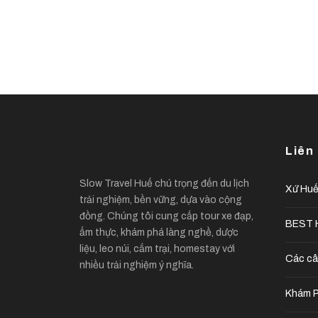
Liên
Slow Travel Huế chú trọng đến du lịch
Xứ Hu
trải nghiệm, bền vững, dựa vào cộng
đồng. Chúng tôi cung cấp tour xe đạp,
BEST H
ẩm thực, khám phá làng nghề, dược
liệu, leo núi, cắm trại, homestay với
Các câ
nhiều trải nghiệm ý nghĩa.
Khám P