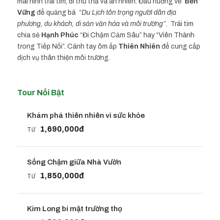
mai hình trái tim, đi thư thả và an nhiên. Đầu hướng về
Bền
Vững
để quảng bá
“Du Lịch tôn trọng người dân địa
phương, du khách, di sản văn hóa và môi trường”
. Trái tim
chia sẻ
Hạnh Phúc
“Đi Chậm Cảm Sâu” hay “Viên Thành
trong Tiếp Nối”. Cánh tay ôm ấp
Thiên Nhiên
để cung cấp
dịch vụ thân thiện môi trường.
Tour Nổi Bật
Khám phá thiên nhiên vì sức khỏe
1,690,000đ
Từ
Sống Chậm giữa Nhà Vườn
1,850,000đ
Từ
Kim Long bí mật trường thọ