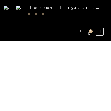
0963 50 10 74
info@slowtravelhue.com
0
Thẻ
Lễ Hội Xứ Huế