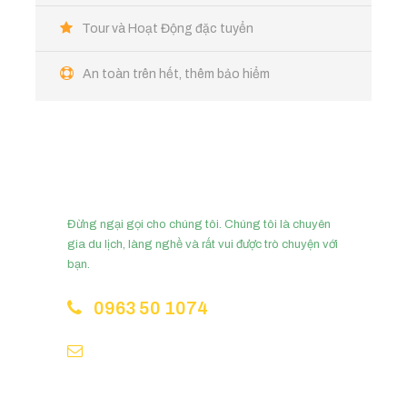
Tùy chọn
Tour và Hoạt Động đặc tuyển
Đêm ở thêm, bữa ăn thêm
Các tour tham quan thành phố
An toàn trên hết, thêm bảo hiểm
Nón lá chằm tay (100,000đ/chiếc)
Cần tư vấn?
Đừng ngại gọi cho chúng tôi. Chúng tôi là chuyên
Hành Trình
gia du lịch, làng nghề và rất vui được trò chuyện với
bạn.
0963 50 1074
Ngày 1
“Xin Chào” Nhiệt liệt chào đón và bữa tối
Hello@slowtravelhue.com
Chào đón bạn đến nhà với trà xanh, hoa quả và giới thiệu
từ gia đình. (Nhận phòng từ 14:00, nhận phòng sớm hơn