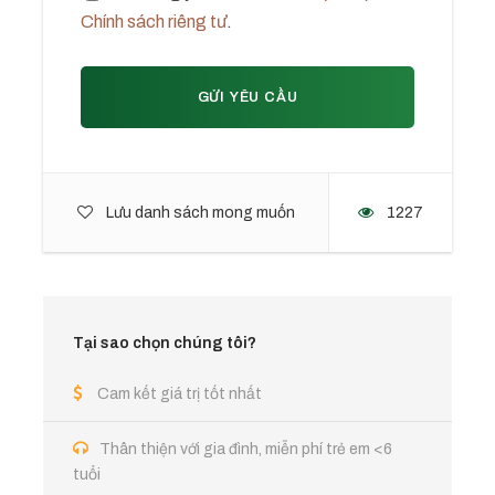
2 ngày
Chính sách riêng tư
.
Giá bao gồm
Lưu trú phòng riêng, có trà, cà phê, nước uống
Bữa sáng, nấu ăn tối, trải nghiệm
Tour tham quan với HDV tiếng Anh/Pháp/Việt
Ngâm chân, quà tặng, túi sơ cứu, bảo hiểm tai
Lưu danh sách mong muốn
1227
nạn
Đón, tiễn từ trung tâm thành phố
Giá không bao gồm
Tại sao chọn chúng tôi?
Đón tiễn sân bay
Cam kết giá trị tốt nhất
Nhận phòng sớm, trả phòng muộn
Các bữa ăn thêm (có phụ phí)
Thân thiện với gia đình, miễn phí trẻ em <6
tuổi