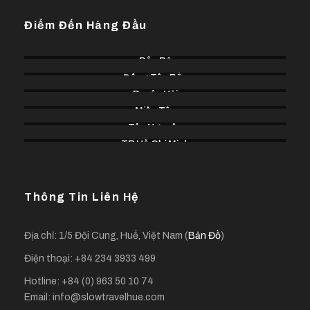
nhà vườn, giao lưu với gia chủ trước khi nói lời “Tạm Biệt”.
Điểm Đến Hàng Đầu
Bắc Bộ
Đông Tây Bắc
Duyên Hải
Bản đồ
Miền Tây
Tây Nguyên
TP Hồ Chí Minh
Thông Tin Liên Hệ
Địa chỉ: 1/5 Đội Cung, Huế, Việt Nam (
Bản Đồ
)
Điện thoại: +84 234 3933 499
Hotline: +84 (0) 963 50 10 74
Email: info@slowtravelhue.com