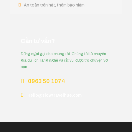
An toàn trên hết, thêm bảo hiểm
Cần tư vấn?
Đừng ngại gọi cho chúng tôi. Chúng tôi là chuyên
gia du lịch, làng nghề và rất vui được trò chuyện với
bạn.
0963 50 1074
Hello@slowtravelhue.com