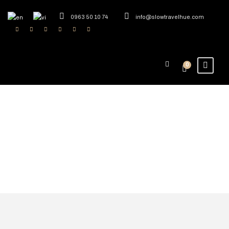
0963 50 10 74
info@slowtravelhue.com
0
Điểm đến
Duyên Hải