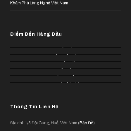
Khám Phá Làng Nghề Việt Nam
Điểm Đến Hàng Đầu
Bắc Bộ
Đông Tây Bắc
Duyên Hải
Miền Tây
Tây Nguyên
TP Hồ Chí Minh
Thông Tin Liên Hệ
Địa chỉ: 1/5 Đội Cung, Huế, Việt Nam (
Bản Đồ
)