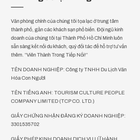
Văn phòng chính của chúng tôi tọa lạc ở trung tâm
thành phố, gần các khách sạn phổ biến. Đội ngũ kinh
doanh của chúng tôi tại Thành Phố Hồ Chí Minh luôn
sẵn sàng kết nối du khách, quý đối tác để hỗ trợ tư vấn
thêm. “Viên Thành Trong Tiếp Nối!”
TÊN DOANH NGHIỆP: Công ty TNHH Du Lịch Văn
Hóa Con Người
TÊN TIẾNG ANH: TOURISM CULTURE PEOPLE
COMPANY LIMITED (TCP CO. LTD.)
GIẤY CHỨNG NHẬN ĐĂNG KÝ DOANH NGHIỆP:
3301535702
GIẤY PHÉP KINH DOANH DỊCH VỤ LỮ HÀNH