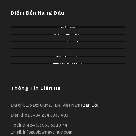
Điểm Đến Hàng Đầu
Bắc Bộ
Đông Tây Bắc
Duyên Hải
Miền Tây
Tây Nguyên
TP Hồ Chí Minh
Thông Tin Liên Hệ
Địa chỉ: 1/5 Đội Cung, Huế, Việt Nam (
Bản Đồ
)
Điện thoại: +84 234 3933 499
Hotline: +84 (0) 963 50 10 74
Email: info@slowtravelhue.com