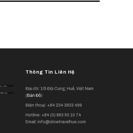
Thông Tin Liên Hệ
Duyên
Địa chỉ: 1/5 Đội Cung, Huế, Việt Nam
Hải
TP Hồ
(
Bản Đồ
)
Chí
Minh
Điện thoại: +84 234 3933 499
Hotline: +84 (0) 963 50 10 74
Email: info@slowtravelhue.com