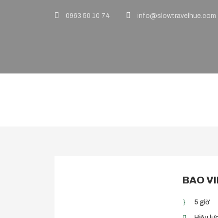
0963 50 10 74
info@slowtravelhue.com
Tour Một Ngày
BAO V
5 giờ
Hiệu lực