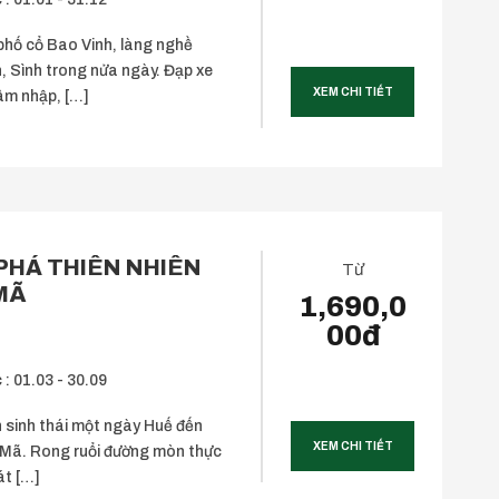
hố cổ Bao Vinh, làng nghề
, Sình trong nửa ngày. Đạp xe
XEM CHI TIẾT
hâm nhập, […]
PHÁ THIÊN NHIÊN
Từ
MÃ
1,690,0
00đ
 : 01.03 - 30.09
h sinh thái một ngày Huế đến
XEM CHI TIẾT
Mã. Rong ruổi đường mòn thực
át […]