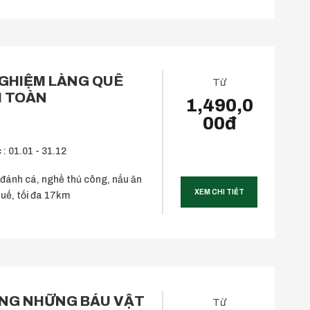
NGHIỆM LÀNG QUÊ
Từ
 TOÀN
1,490,0
00đ
 : 01.01 - 31.12
đánh cá, nghề thủ công, nấu ăn
XEM CHI TIẾT
Huế, tối đa 17km
ONG NHỮNG BÁU VẬT
Từ