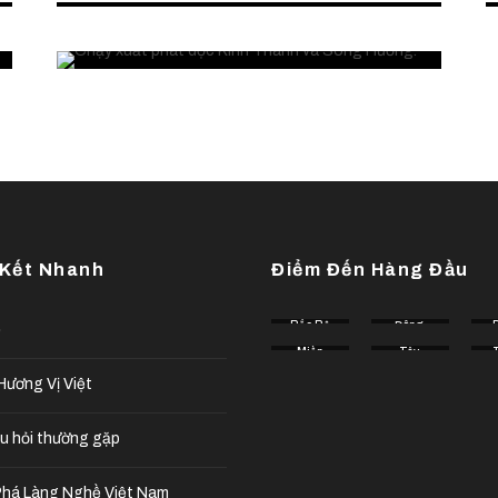
điểm đến thế nào?
 Kết Nhanh
Điểm Đến Hàng Đầu
Bắc Bộ
Đông
ế
Tây
Miền
Bắc
Tây
Tây
Nguyên
ương Vị Việt
u hỏi thường gặp
há Làng Nghề Việt Nam