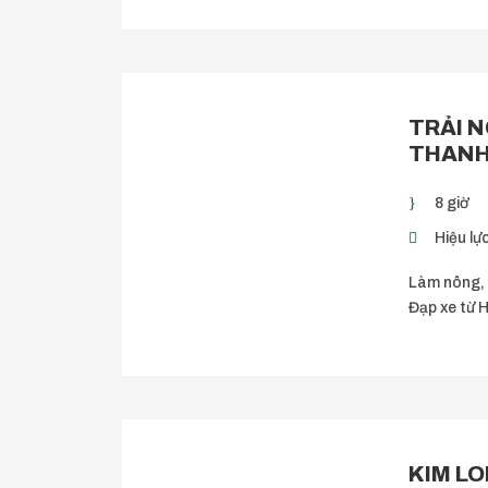
TRẢI 
THANH
8 giờ
Hiệu lực
Làm nông, 
Đạp xe từ 
KIM L