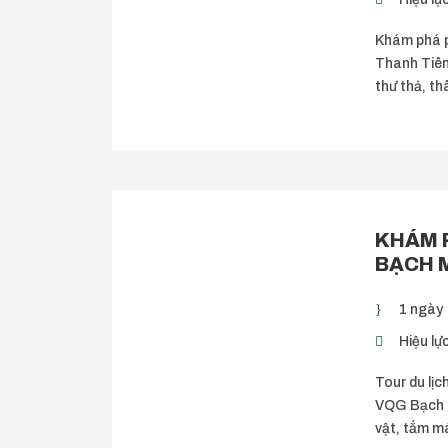
Khám phá p
Thanh Tiên
thư thả, t
KHÁM 
BẠCH 
1 ngày
Hiệu lực
Tour du lịc
VQG Bạch 
vật, tắm m