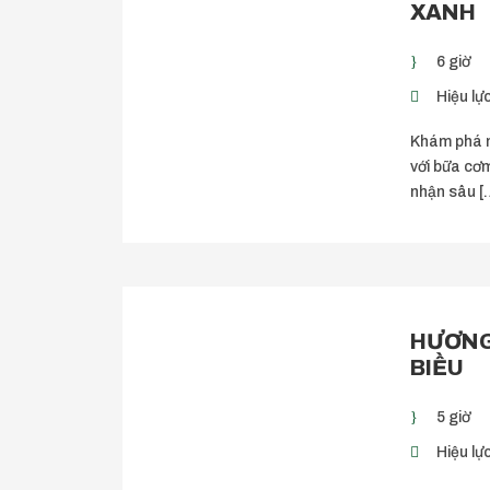
XANH
6 giờ
Hiệu lực
Khám phá n
với bữa cơ
nhận sâu [
HƯƠNG
BIỀU
5 giờ
Hiệu lực