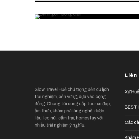
Huế thanh lành
Liên
Slow Travel Huế chú trọng đến du lịch
Xứ Hu
trải nghiệm, bền vững, dựa vào cộng
đồng. Chúng tôi cung cấp tour xe đạp,
BEST H
ẩm thực, khám phá làng nghề, dược
liệu, leo núi, cắm trại, homestay với
Các câ
nhiều trải nghiệm ý nghĩa.
Khám P