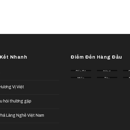
 Kết Nhanh
Điểm Đến Hàng Đầu
Bắc Bộ
Đông
ế
Tây
Miền
Bắc
Tây
Tây
Nguyên
ương Vị Việt
u hỏi thường gặp
há Làng Nghề Việt Nam