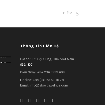
TIẾP
Thông Tin Liên Hệ
Duyên
Địa chỉ: 1/5 Đội Cung, Huế, Việt Nam
Hải
TP Hồ
(
Bản Đồ
)
Chí
Minh
Điện thoại: +84 234 3933 499
Hotline: +84 (0) 963 50 10 74
Email: info@slowtravelhue.com