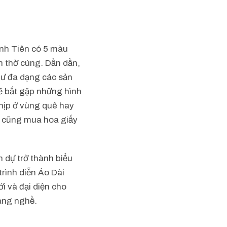
anh Tiên có 5 màu
Tham gia “Làng nghề
h thờ cúng. Dần dần,
trải nghiệm làm hoa
hư đa dạng các sản
manh trước các thách
sẽ bắt gặp những hình
góp phần ủng hộ làn
hịp ở vùng quê hay
Bên cạnh đó, bạn cũ
ế cũng mua hoa giấy
trí từ Cửa Hàng Sản 
h dự trở thành biểu
trình diễn Áo Dài
i và đại diện cho
àng nghề.