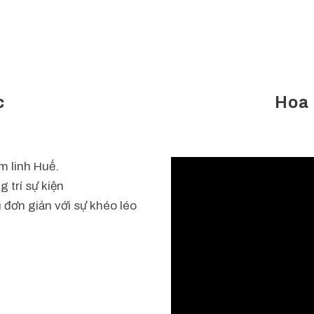
c
Hoa 
m linh Huế.
 trí sự kiện
 đơn giản với sự khéo léo