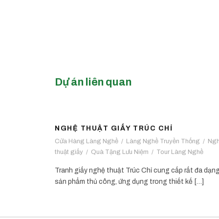
Dự án liên quan
NGHỆ THUẬT GIẤY TRÚC CHỈ
NGHỆ THUẬT GIẤY TRÚC CHỈ
Cửa Hàng Làng Nghề
/
Làng Nghề Truyền Thống
/
Ng
thuật giấy
/
Quà Tặng Lưu Niệm
/
Tour Làng Nghề
Tranh giấy nghệ thuật Trúc Chỉ cung cấp rất đa dạn
sản phẩm thủ công, ứng dụng trong thiết kế […]