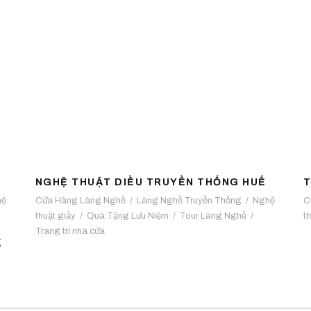
NGHỆ THUẬT DIỀU TRUYỀN
THỐNG HUẾ
NGHỆ THUẬT DIỀU TRUYỀN THỐNG HUẾ
T
hệ
Cửa Hàng Làng Nghề
/
Làng Nghề Truyền Thống
/
Nghệ
C
thuật giấy
/
Quà Tặng Lưu Niệm
/
Tour Làng Nghề
/
t
Trang trí nhà cửa
g