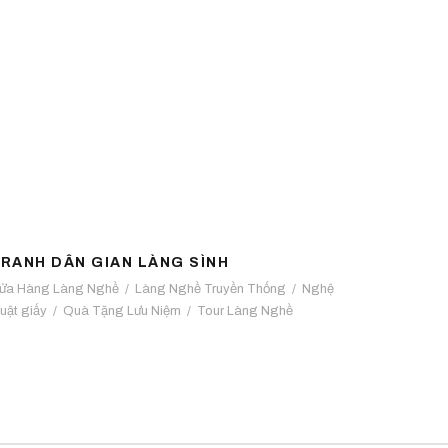
TRANH DÂN GIAN LÀNG SÌNH
RANH DÂN GIAN LÀNG SÌNH
ửa Hàng Làng Nghề
/
Làng Nghề Truyền Thống
/
Nghệ
huật giấy
/
Quà Tặng Lưu Niệm
/
Tour Làng Nghề