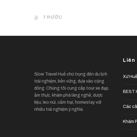
TRƯỚC
Liên
Slow Travel Huế chú trọng đến du lịch
Xứ Hu
trải nghiệm, bền vững, dựa vào cộng
đồng. Chúng tôi cung cấp tour xe đạp,
BEST H
ẩm thực, khám phá làng nghề, dược
liệu, leo núi, cắm trại, homestay với
Các câ
nhiều trải nghiệm ý nghĩa.
Khám P