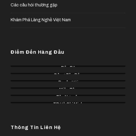
Các câu hỏi thường gặp
Khám Phá Làng Nghề Việt Nam
Điểm Đến Hàng Đầu
Bắc Bộ
Đông Tây Bắc
Duyên Hải
Miền Tây
Tây Nguyên
TP Hồ Chí Minh
Thông Tin Liên Hệ