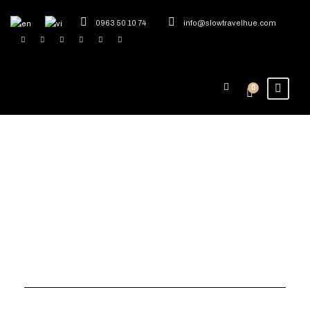
0963 50 10 74
info@slowtravelhue.com
0
Day
June 29, 2026