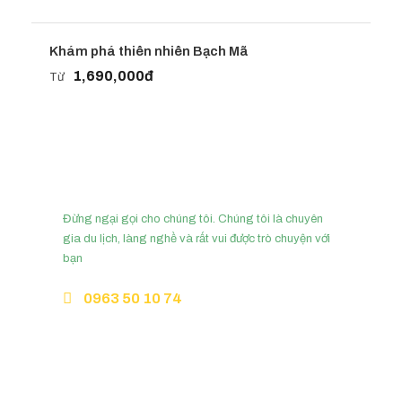
Khám phá thiên nhiên Bạch Mã
1,690,000đ
Từ
Cần tư vấn?
Đừng ngại gọi cho chúng tôi. Chúng tôi là chuyên
gia du lịch, làng nghề và rất vui được trò chuyện với
bạn
0963 50 10 74
Hello@slowtravelhue.com